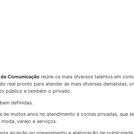
l da Comunicação
reúne os mais diversos talentos em comu
o real pronto para atender às mais diversas demandas, on e
nto público e também o privado.
 bem definidas.
ia de muitos anos no atendimento a contas privadas, que s
, moda, varejo e serviços.
a atuação no planejamento e elaboração de publicidade e 