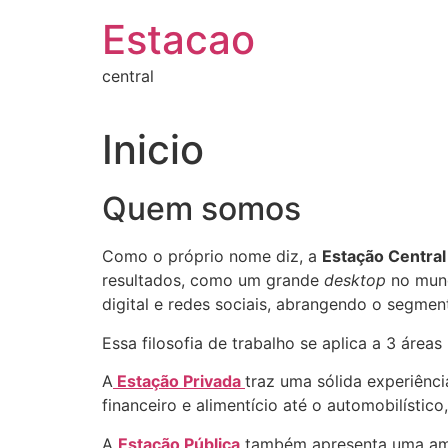
Pular
Estacao
para
o
central
conteúdo
Inicio
Quem somos
Como o próprio nome diz, a
Estação Centra
resultados, como um grande
desktop
no mund
digital e redes sociais, abrangendo o segme
Essa filosofia de trabalho se aplica a 3 áreas
A
Estação Privada
traz uma sólida experiênc
financeiro e alimentício até o automobilístico
A
Estação Pública
também apresenta uma ampl